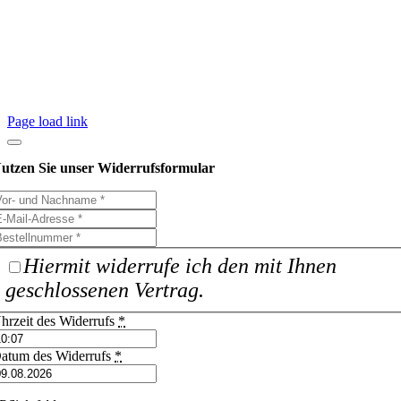
2026 © Yasemin Öztin
|
AGB
|
Widerrufsformular
|
Impressum
|
Datenschutzerklärung
Page load link
utzen Sie unser Widerrufsformular
Hiermit widerrufe ich den mit Ihnen
geschlossenen Vertrag.
hrzeit des Widerrufs
*
atum des Widerrufs
*