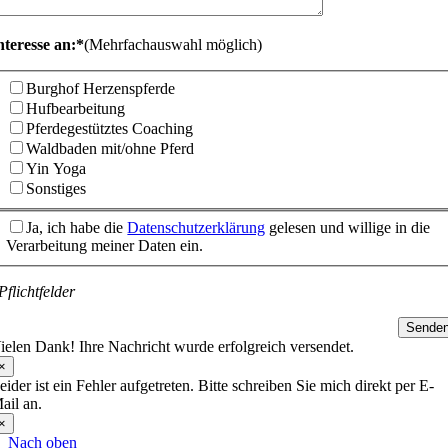
nteresse an:*
(Mehrfachauswahl möglich)
Burghof Herzenspferde
Hufbearbeitung
Pferdegestütztes Coaching
Waldbaden mit/ohne Pferd
Yin Yoga
Sonstiges
Ja, ich habe die
Datenschutzerklärung
gelesen und willige in die
Verarbeitung meiner Daten ein.
Pflichtfelder
Sende
ielen Dank! Ihre Nachricht wurde erfolgreich versendet.
×
eider ist ein Fehler aufgetreten. Bitte schreiben Sie mich direkt per E-
ail an.
×
Nach oben