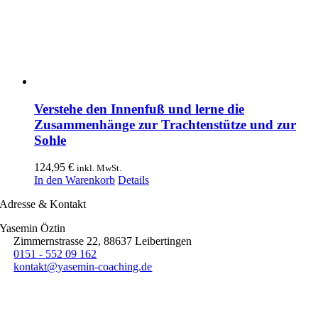
Verstehe den Innenfuß und lerne die
Zusammenhänge zur Trachtenstütze und zur
Sohle
124,95
€
inkl. MwSt.
In den Warenkorb
Details
Adresse & Kontakt
Yasemin Öztin
Zimmernstrasse 22
,
88637
Leibertingen
0151 - 552 09 162
kontakt@yasemin-coaching.de