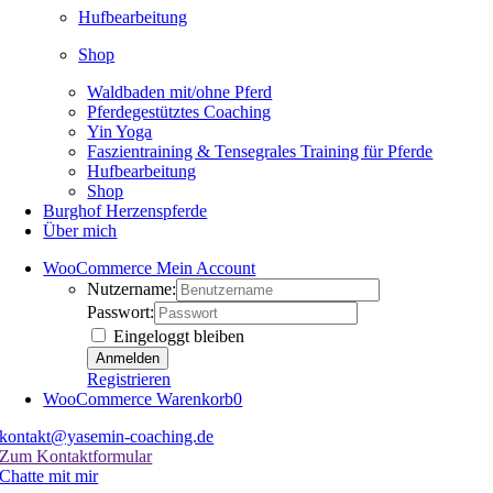
Hufbearbeitung
Shop
Waldbaden mit/ohne Pferd
Pferdegestütztes Coaching
Yin Yoga
Faszientraining & Tensegrales Training für Pferde
Hufbearbeitung
Shop
Burghof Herzenspferde
Über mich
WooCommerce Mein Account
Nutzername:
Passwort:
Eingeloggt bleiben
Registrieren
WooCommerce Warenkorb
0
kontakt@yasemin-coaching.de
Zum Kontaktformular
Chatte mit mir