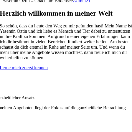
Yasemin Öztin – Coach am Bodensee
Admin21
Herzlich willkommen in meiner Welt
So schön, dass du heute den Weg zu mir gefunden hast! Mein Name is
Yasemin Öztin und ich liebe es Mensch und Tier dabei zu unterstützen
in ihre Kraft zu kommen. Aufgrund meiner eigenen Erfahrungen kann
ich dir bestimmt in vielen Bereichen fundiert weiter helfen. Am besten
schaust du dich erstmal in Ruhe auf meiner Seite um. Und wenn du
mehr über meine Angebote wissen möchtest, dann freue ich mich dir
weiterhelfen zu können.
Lerne mich zuerst kennen
zheitlicher Ansatz
meinen Angeboten liegt der Fokus auf die ganzheitliche Betrachtung.