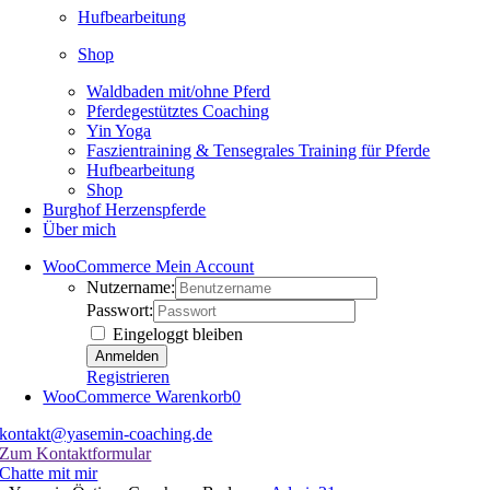
Hufbearbeitung
Shop
Waldbaden mit/ohne Pferd
Pferdegestütztes Coaching
Yin Yoga
Faszientraining & Tensegrales Training für Pferde
Hufbearbeitung
Shop
Burghof Herzenspferde
Über mich
WooCommerce Mein Account
Nutzername:
Passwort:
Eingeloggt bleiben
Registrieren
WooCommerce Warenkorb
0
kontakt@yasemin-coaching.de
Zum Kontaktformular
Chatte mit mir